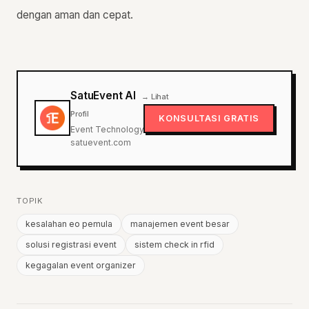
dengan aman dan cepat.
SatuEvent AI
→ Lihat
Profil
KONSULTASI GRATIS
Event Technology Expert ·
satuevent.com
TOPIK
kesalahan eo pemula
manajemen event besar
solusi registrasi event
sistem check in rfid
kegagalan event organizer