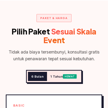
PAKET & HARGA
Pilih Paket
Sesuai Skala
Event
Tidak ada biaya tersembunyi, konsultasi gratis
untuk penawaran tepat sesuai kebutuhan.
6 Bulan
1 Tahun
HEMAT
BASIC