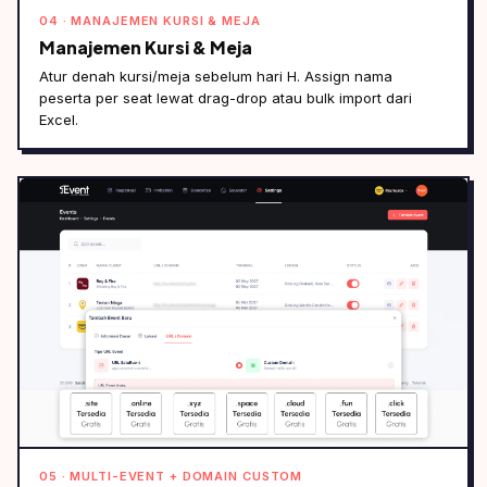
04 · MANAJEMEN KURSI & MEJA
Manajemen Kursi & Meja
Atur denah kursi/meja sebelum hari H. Assign nama
peserta per seat lewat drag-drop atau bulk import dari
Excel.
05 · MULTI-EVENT + DOMAIN CUSTOM