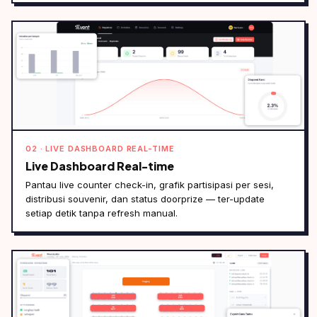
02 · LIVE DASHBOARD REAL-TIME
Live Dashboard Real-time
Pantau live counter check-in, grafik partisipasi per sesi,
distribusi souvenir, dan status doorprize — ter-update
setiap detik tanpa refresh manual.