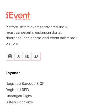
Platform sistem event terintegrasi untuk
registrasi peserta, undangan digital,
doorprize, dan operasional event dalam satu
platform.
Layanan
Registrasi Barcode & QR
Registrasi RFID
Undangan Digital
Sistem Doorprize