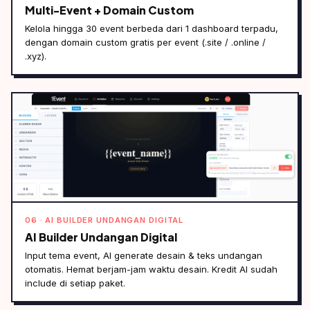
Multi-Event + Domain Custom
Kelola hingga 30 event berbeda dari 1 dashboard terpadu,
dengan domain custom gratis per event (.site / .online /
.xyz).
06 · AI BUILDER UNDANGAN DIGITAL
AI Builder Undangan Digital
Input tema event, AI generate desain & teks undangan
otomatis. Hemat berjam-jam waktu desain. Kredit AI sudah
include di setiap paket.