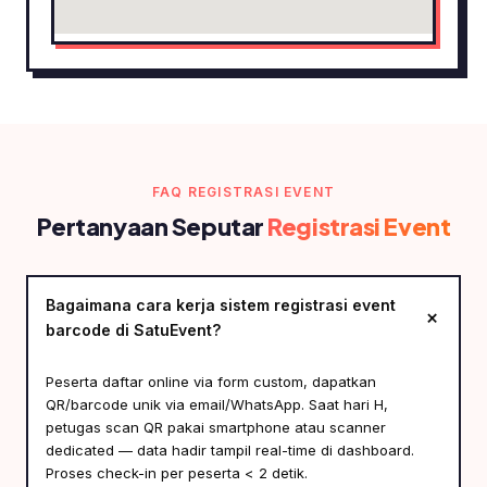
FAQ REGISTRASI EVENT
Pertanyaan Seputar
Registrasi Event
Bagaimana cara kerja sistem registrasi event
barcode di SatuEvent?
Peserta daftar online via form custom, dapatkan
QR/barcode unik via email/WhatsApp. Saat hari H,
petugas scan QR pakai smartphone atau scanner
dedicated — data hadir tampil real-time di dashboard.
Proses check-in per peserta < 2 detik.