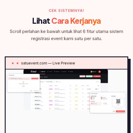
CEK SISTEMNYA!
Lihat
Cara Kerjanya
Scroll perlahan ke bawah untuk lihat 6 fitur utama sistem
registrasi event kami satu per satu.
satuevent.com — Live Preview