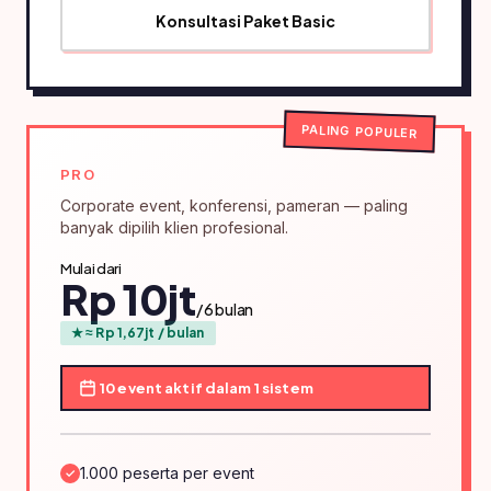
Konsultasi Paket Basic
PALING POPULER
PRO
Corporate event, konferensi, pameran — paling
banyak dipilih klien profesional.
Mulai dari
Rp 10jt
/ 6 bulan
★ ≈ Rp 1,67jt / bulan
10 event aktif dalam 1 sistem
1.000 peserta per event