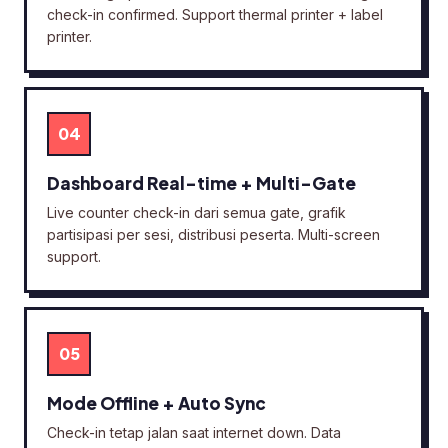
check-in confirmed. Support thermal printer + label
printer.
04
Dashboard Real-time + Multi-Gate
Live counter check-in dari semua gate, grafik
partisipasi per sesi, distribusi peserta. Multi-screen
support.
05
Mode Offline + Auto Sync
Check-in tetap jalan saat internet down. Data