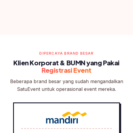
DIPERCAYA BRAND BESAR
Klien Korporat & BUMN yang Pakai
Registrasi Event
Beberapa brand besar yang sudah mengandalkan
SatuEvent untuk operasional event mereka.