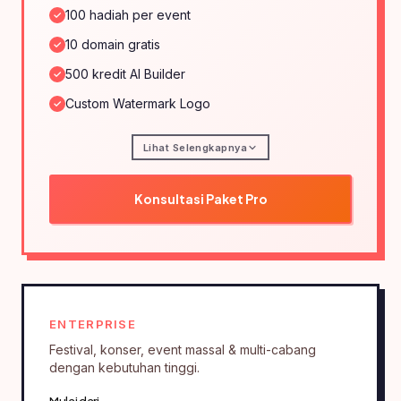
100 hadiah per event
10 domain gratis
500 kredit AI Builder
Custom Watermark Logo
Lihat Selengkapnya
Konsultasi Paket Pro
ENTERPRISE
Festival, konser, event massal & multi-cabang
dengan kebutuhan tinggi.