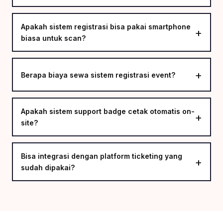
Apakah sistem registrasi bisa pakai smartphone
biasa untuk scan?
Berapa biaya sewa sistem registrasi event?
Apakah sistem support badge cetak otomatis on-
site?
Bisa integrasi dengan platform ticketing yang
sudah dipakai?