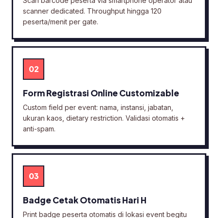
Scan barcode peserta via smartphone operator atau
scanner dedicated. Throughput hingga 120
peserta/menit per gate.
02
Form Registrasi Online Customizable
Custom field per event: nama, instansi, jabatan,
ukuran kaos, dietary restriction. Validasi otomatis +
anti-spam.
03
Badge Cetak Otomatis Hari H
Print badge peserta otomatis di lokasi event begitu