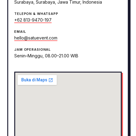
Surabaya
,
Surabaya
,
Jawa Timur
, Indonesia
TELEPON & WHATSAPP
+62 813-9470-197
EMAIL
hello@satuevent.com
JAM OPERASIONAL
Senin–Minggu, 08.00–21.00 WIB