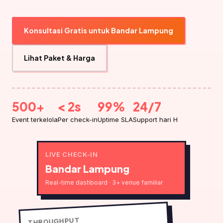
Konsultasi Gratis untuk Bandar Lampung
Lihat Paket & Harga
500+
< 2s
99%
24/7
Event terkelola
Per check-in
Uptime SLA
Support hari H
LIVE CHECK-IN
Bandar Lampung
Real-time dashboard · 3+ venue familiar
THROUGHPUT