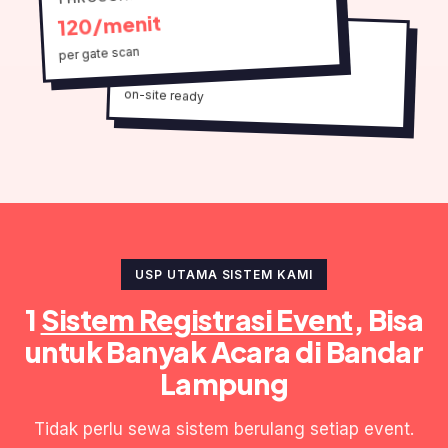
120/menit
SETUP
per gate scan
1 hari
on-site ready
USP UTAMA SISTEM KAMI
1
Sistem Registrasi Event
, Bisa
untuk Banyak Acara di Bandar
Lampung
Tidak perlu sewa sistem berulang setiap event.