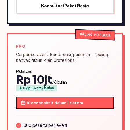
Konsultasi Paket Basic
PALING POPULER
PRO
Corporate event, konferensi, pameran — paling
banyak dipilih klien profesional.
Mulai dari
Rp 10jt
/ 6 bulan
★ ≈ Rp 1,67jt / bulan
10 event aktif dalam 1 sistem
1.000 peserta per event