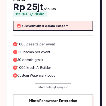
Mulai dari
Rp 25jt
/ 6 bulan
★ ≈ Rp 4,17jt / bulan
30 event aktif dalam 1 sistem
1.000 peserta per event
150 hadiah per event
30 domain gratis
1.000 kredit AI Builder
Custom Watermark Logo
Lihat Selengkapnya
Minta Penawaran Enterprise