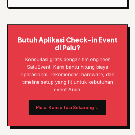
Butuh Aplikasi Check-in Event
di Palu?
Konsultasi gratis dengan tim engineer
SatuEvent. Kami bantu hitung biaya
operasional, rekomendasi hardware, dan
timeline setup yang fit untuk kebutuhan
event Anda.
Mulai Konsultasi Sekarang →