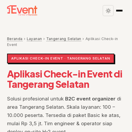
Beranda
›
Layanan
›
Tangerang Selatan
›
Aplikasi Check-in
Event
APLIKASI CHECK-IN EVENT · TANGERANG SELATAN
Aplikasi Check-in Event di
Tangerang Selatan
Solusi profesional untuk
B2C event organizer
di
area Tangerang Selatan. Skala layanan: 100 –
10.000 peserta. Tersedia di paket Basic ke atas,
mulai Rp 3,5 jt. Tim engineer & operator siap
deploy on-site H-2 event.