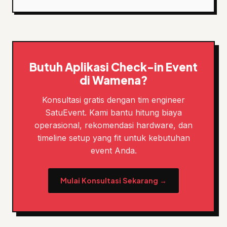
Butuh Aplikasi Check-in Event
di Wamena?
Konsultasi gratis dengan tim engineer
SatuEvent. Kami bantu hitung biaya
operasional, rekomendasi hardware, dan
timeline setup yang fit untuk kebutuhan
event Anda.
Mulai Konsultasi Sekarang →