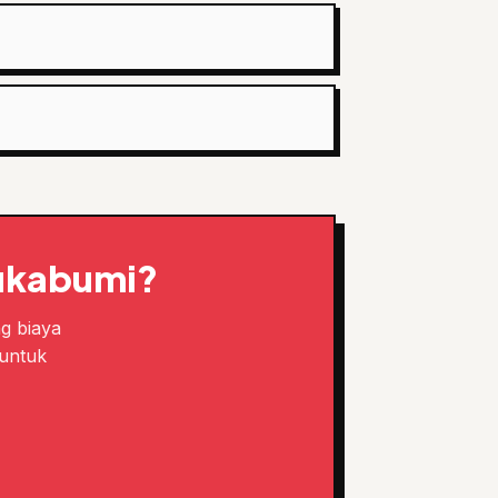
Sukabumi?
ng biaya
 untuk