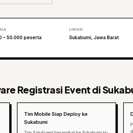
ALA
LOKASI
0 – 50.000 peserta
Sukabumi, Jawa Barat
are Registrasi Event di Suka
Tim Mobile Siap Deploy ke
Sukabumi
P
d
Tim SatuEvent berangkat ke Sukabumi H-