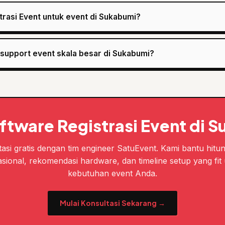
rasi Event untuk event di Sukabumi?
 support event skala besar di Sukabumi?
ftware Registrasi Event di 
asi gratis dengan tim engineer SatuEvent. Kami bantu hitu
sional, rekomendasi hardware, dan timeline setup yang fit
kebutuhan event Anda.
Mulai Konsultasi Sekarang →