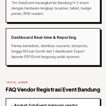
Tim SatuEvent berangkat ke Bandung H-2 event
dengan hardware lengkap (scanner, tablet, badge
printer, RFID reader).
Dashboard Real-time & Reporting
Pantau kehadiran, distribusi souvenir, doorprize,
hingga ROI per booth dari 1 dashboard. Export
laporan PDF/Excel langsung untuk sponsor.
TANYA JAWAB
FAQ Vendor Registrasi Event Bandung
Apakah SatuEvent melayani vendor