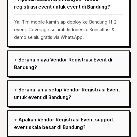
registrasi event untuk event di Bandung?
Ya. Tim mobile kami siap deploy ke Bandung H-2
event. Coverage seluruh Indonesia. Konsultasi &
demo selalu gratis via WhatsApp.
Berapa biaya Vendor Registrasi Event di
Bandung?
Berapa lama setup Vendor Registrasi Event
untuk event di Bandung?
Apakah Vendor Registrasi Event support
event skala besar di Bandung?