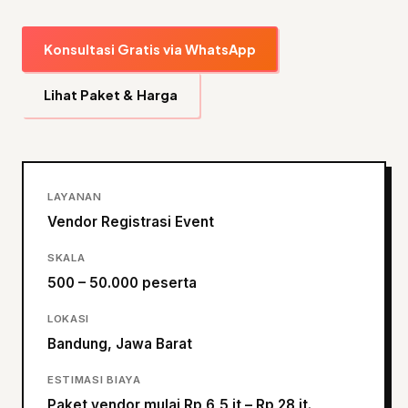
Konsultasi Gratis via WhatsApp
Lihat Paket & Harga
LAYANAN
Vendor Registrasi Event
SKALA
500 – 50.000 peserta
LOKASI
Bandung, Jawa Barat
ESTIMASI BIAYA
Paket vendor mulai Rp 6,5 jt – Rp 28 jt.