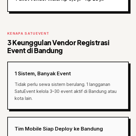
KENAPA SATUEVENT
3 Keunggulan Vendor Registrasi
Event di Bandung
1 Sistem, Banyak Event
Tidak perlu sewa sistem berulang. 1 langganan
SatuEvent kelola 3–30 event aktif di Bandung atau
kota lain.
Tim Mobile Siap Deploy ke Bandung