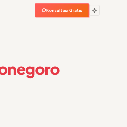
Konsultasi Gratis
ojonegoro