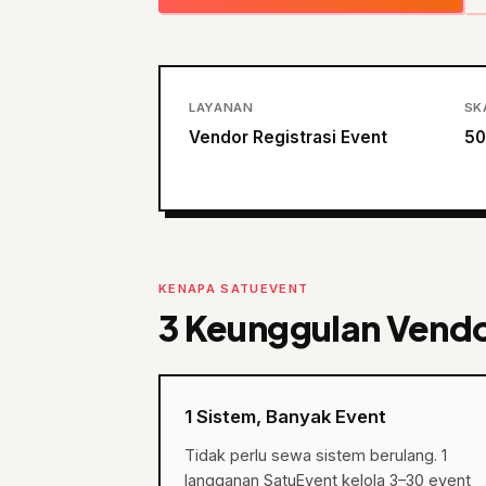
LAYANAN
SK
Vendor Registrasi Event
50
KENAPA SATUEVENT
3 Keunggulan Vendo
1 Sistem, Banyak Event
Tidak perlu sewa sistem berulang. 1
langganan SatuEvent kelola 3–30 event