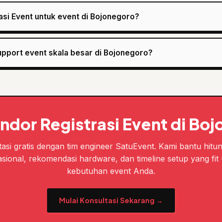
si Event untuk event di Bojonegoro?
upport event skala besar di Bojonegoro?
ndor Registrasi Event di Bo
asi gratis dengan tim engineer SatuEvent. Kami bantu hitu
sional, rekomendasi hardware, dan timeline setup yang fit
kebutuhan event Anda.
Mulai Konsultasi Sekarang →