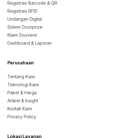
Registrasi Barcode & QR
Registrasi RFID
Undangan Digital
Sistem Doorprize
Klaim Souvenir
Dashboard & Laporan
Perusahaan
Tentang Kami
Teknologi Kami
Paket & Harga
Artikel & Insight
Kontak Kami
Privacy Policy
Lokasi Layanan