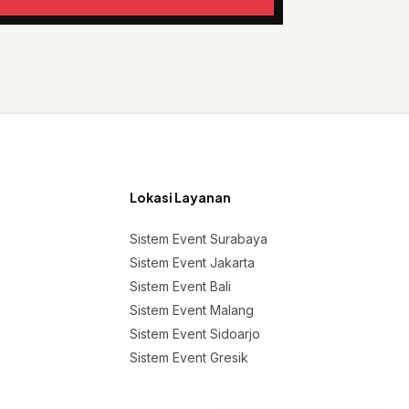
Lokasi Layanan
Sistem Event Surabaya
Sistem Event Jakarta
Sistem Event Bali
Sistem Event Malang
Sistem Event Sidoarjo
Sistem Event Gresik