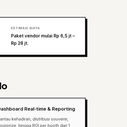
ESTIMASI BIAYA
Paket vendor mulai Rp 6,5 jt –
Rp 28 jt.
do
Dashboard Real-time & Reporting
antau kehadiran, distribusi souvenir,
oorprize, hingga ROI per booth dari 1