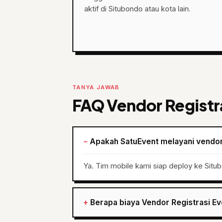
aktif di Situbondo atau kota lain.
TANYA JAWAB
FAQ Vendor Registr
Apakah SatuEvent melayani vendor 
Ya. Tim mobile kami siap deploy ke Situ
Berapa biaya Vendor Registrasi Ev