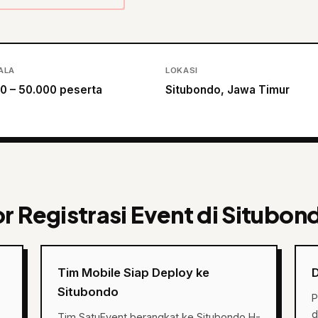
ALA
LOKASI
0 – 50.000 peserta
Situbondo, Jawa Timur
 Registrasi Event di Situbon
Tim Mobile Siap Deploy ke
Situbondo
P
d
Tim SatuEvent berangkat ke Situbondo H-