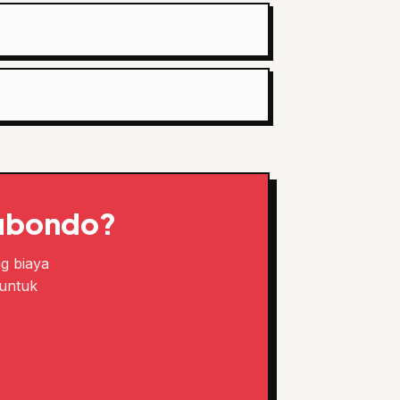
tubondo?
ng biaya
 untuk