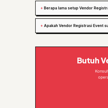
Berapa lama setup Vendor Registra
Apakah Vendor Registrasi Event su
Butuh V
Konsult
opera