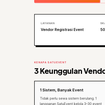
LAYANAN
SK
Vendor Registrasi Event
50
KENAPA SATUEVENT
3 Keunggulan Vendor
1 Sistem, Banyak Event
Tidak perlu sewa sistem berulang. 1
langganan SatuEvent kelola 3–30 event