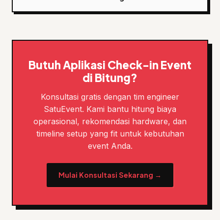
Butuh Aplikasi Check-in Event
di Bitung?
Konsultasi gratis dengan tim engineer
SatuEvent. Kami bantu hitung biaya
operasional, rekomendasi hardware, dan
timeline setup yang fit untuk kebutuhan
event Anda.
Mulai Konsultasi Sekarang →