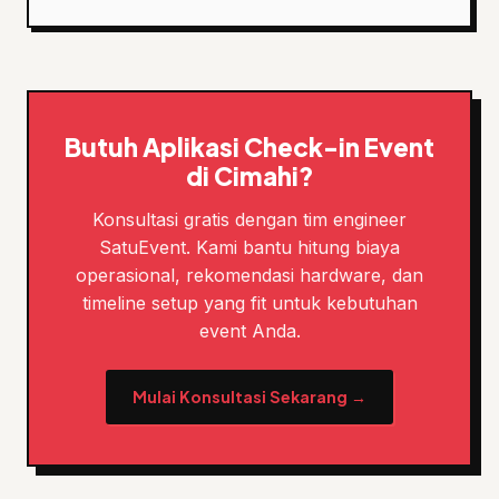
Butuh Aplikasi Check-in Event
di Cimahi?
Konsultasi gratis dengan tim engineer
SatuEvent. Kami bantu hitung biaya
operasional, rekomendasi hardware, dan
timeline setup yang fit untuk kebutuhan
event Anda.
Mulai Konsultasi Sekarang →