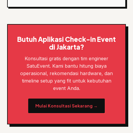
Butuh Aplikasi Check-in Event
di Jakarta?
Konsultasi gratis dengan tim engineer
SatuEvent. Kami bantu hitung biaya
operasional, rekomendasi hardware, dan
timeline setup yang fit untuk kebutuhan
event Anda.
Mulai Konsultasi Sekarang →