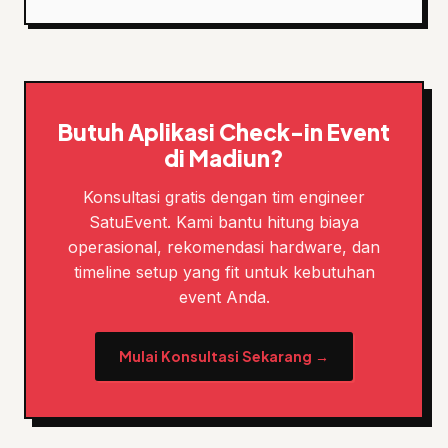
Butuh Aplikasi Check-in Event
di Madiun?
Konsultasi gratis dengan tim engineer
SatuEvent. Kami bantu hitung biaya
operasional, rekomendasi hardware, dan
timeline setup yang fit untuk kebutuhan
event Anda.
Mulai Konsultasi Sekarang →