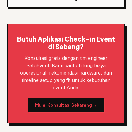
Butuh Aplikasi Check-in Event
di Sabang?
Konsultasi gratis dengan tim engineer
SatuEvent. Kami bantu hitung biaya
operasional, rekomendasi hardware, dan
timeline setup yang fit untuk kebutuhan
event Anda.
Mulai Konsultasi Sekarang →