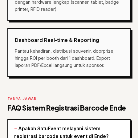
dengan hardware lengkap (scanner, tablet, badge
printer, RFID reader).
Dashboard Real-time & Reporting
Pantau kehadiran, distribusi souvenir, doorprize,
hingga ROI per booth dari 1 dashboard. Export
laporan PDF/Excel langsung untuk sponsor.
TANYA JAWAB
FAQ Sistem Registrasi Barcode Ende
Apakah SatuEvent melayani sistem
registrasi barcode untuk event di Ende?