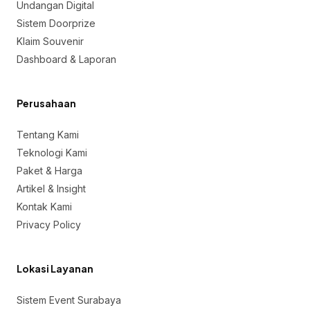
Undangan Digital
Sistem Doorprize
Klaim Souvenir
Dashboard & Laporan
Perusahaan
Tentang Kami
Teknologi Kami
Paket & Harga
Artikel & Insight
Kontak Kami
Privacy Policy
Lokasi Layanan
Sistem Event Surabaya