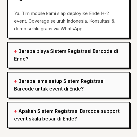
Ya. Tim mobile kami siap deploy ke Ende H-2
event. Coverage seluruh Indonesia. Konsultasi &
demo selalu gratis via WhatsApp.
Berapa biaya Sistem Registrasi Barcode di
Ende?
Berapa lama setup Sistem Registrasi
Barcode untuk event di Ende?
Apakah Sistem Registrasi Barcode support
event skala besar di Ende?