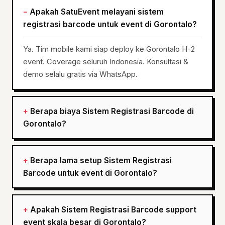
Apakah SatuEvent melayani sistem
registrasi barcode untuk event di Gorontalo?
Ya. Tim mobile kami siap deploy ke Gorontalo H-2
event. Coverage seluruh Indonesia. Konsultasi &
demo selalu gratis via WhatsApp.
Berapa biaya Sistem Registrasi Barcode di
Gorontalo?
Berapa lama setup Sistem Registrasi
Barcode untuk event di Gorontalo?
Apakah Sistem Registrasi Barcode support
event skala besar di Gorontalo?