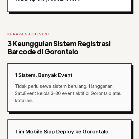
KENAPA SATUEVENT
3 Keunggulan Sistem Registrasi
Barcode di Gorontalo
1 Sistem, Banyak Event
Tidak perlu sewa sistem berulang. 1 langganan
SatuEvent kelola 3–30 event aktif di Gorontalo atau
kota lain.
Tim Mobile Siap Deploy ke Gorontalo