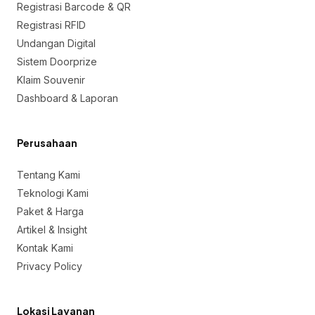
Registrasi Barcode & QR
Registrasi RFID
Undangan Digital
Sistem Doorprize
Klaim Souvenir
Dashboard & Laporan
Perusahaan
Tentang Kami
Teknologi Kami
Paket & Harga
Artikel & Insight
Kontak Kami
Privacy Policy
Lokasi Layanan