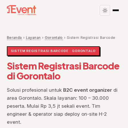
Beranda
›
Layanan
›
Gorontalo
›
Sistem Registrasi Barcode
SISTEM REGISTRASI BARCODE · GORONTALO
Sistem Registrasi Barcode
di Gorontalo
Solusi profesional untuk
B2C event organizer
di
area Gorontalo. Skala layanan: 100 – 30.000
peserta. Mulai Rp 3,5 jt sekali event. Tim
engineer & operator siap deploy on-site H-2
event.