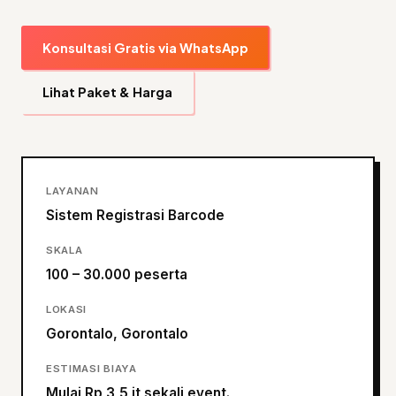
Konsultasi Gratis via WhatsApp
Lihat Paket & Harga
LAYANAN
Sistem Registrasi Barcode
SKALA
100 – 30.000 peserta
LOKASI
Gorontalo, Gorontalo
ESTIMASI BIAYA
Mulai Rp 3,5 jt sekali event.