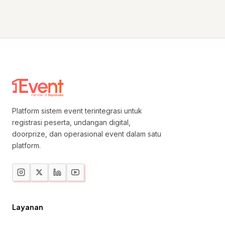
Platform sistem event terintegrasi untuk
registrasi peserta, undangan digital,
doorprize, dan operasional event dalam satu
platform.
Layanan