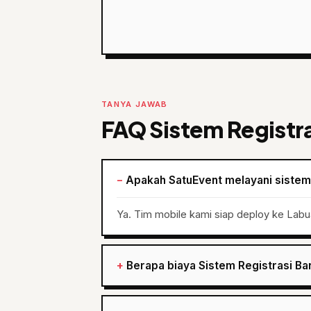
TANYA JAWAB
FAQ Sistem Registr
Apakah SatuEvent melayani sistem 
Ya. Tim mobile kami siap deploy ke Labu
Berapa biaya Sistem Registrasi Ba