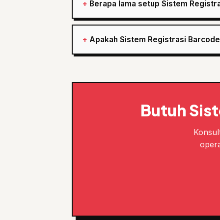
Berapa lama setup Sistem Registra
Apakah Sistem Registrasi Barcode 
Butuh Sis
Konsult
opera