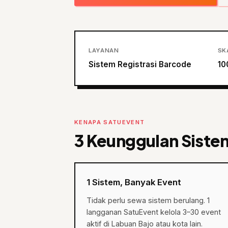
LAYANAN
SK
Sistem Registrasi Barcode
10
KENAPA SATUEVENT
3 Keunggulan Sistem
1 Sistem, Banyak Event
Tidak perlu sewa sistem berulang. 1
langganan SatuEvent kelola 3–30 event
aktif di Labuan Bajo atau kota lain.