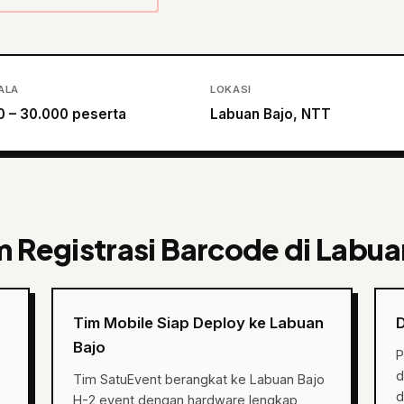
ALA
LOKASI
0 – 30.000 peserta
Labuan Bajo, NTT
 Registrasi Barcode di Labua
Tim Mobile Siap Deploy ke Labuan
Bajo
P
d
Tim SatuEvent berangkat ke Labuan Bajo
d
H-2 event dengan hardware lengkap