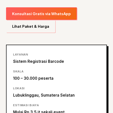
Konsultasi Gratis via WhatsApp
Lihat Paket & Harga
LAYANAN
Sistem Registrasi Barcode
SKALA
100 – 30.000 peserta
LOKASI
Lubuklinggau, Sumatera Selatan
ESTIMASI BIAYA
Mulai Rp 3,5 jt sekali event.