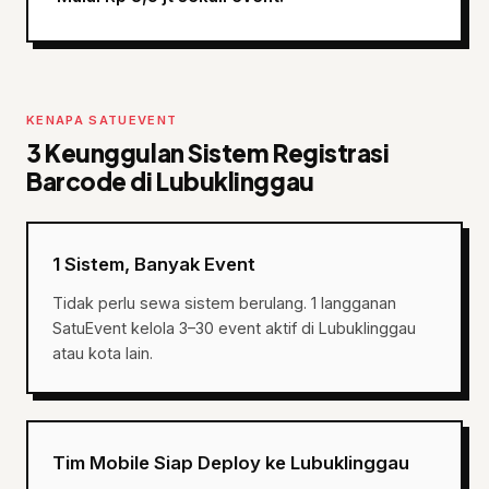
KENAPA SATUEVENT
3 Keunggulan Sistem Registrasi
Barcode di Lubuklinggau
1 Sistem, Banyak Event
Tidak perlu sewa sistem berulang. 1 langganan
SatuEvent kelola 3–30 event aktif di Lubuklinggau
atau kota lain.
Tim Mobile Siap Deploy ke Lubuklinggau