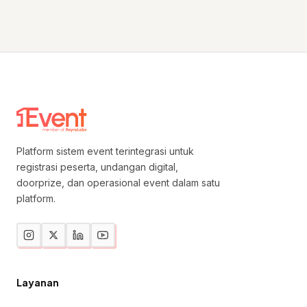
Platform sistem event terintegrasi untuk
registrasi peserta, undangan digital,
doorprize, dan operasional event dalam satu
platform.
Layanan