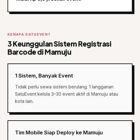
KENAPA SATUEVENT
3 Keunggulan Sistem Registrasi
Barcode di Mamuju
1 Sistem, Banyak Event
Tidak perlu sewa sistem berulang. 1 langganan
SatuEvent kelola 3–30 event aktif di Mamuju atau
kota lain.
Tim Mobile Siap Deploy ke Mamuju