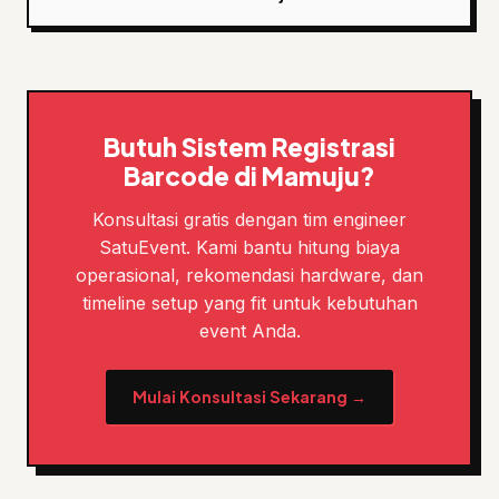
Butuh Sistem Registrasi
Barcode di Mamuju?
Konsultasi gratis dengan tim engineer
SatuEvent. Kami bantu hitung biaya
operasional, rekomendasi hardware, dan
timeline setup yang fit untuk kebutuhan
event Anda.
Mulai Konsultasi Sekarang →