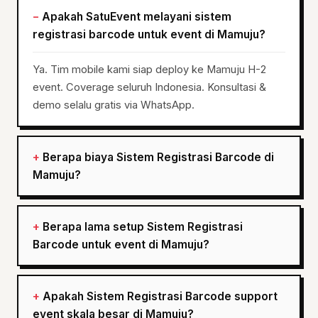
Apakah SatuEvent melayani sistem
registrasi barcode untuk event di Mamuju?
Ya. Tim mobile kami siap deploy ke Mamuju H-2
event. Coverage seluruh Indonesia. Konsultasi &
demo selalu gratis via WhatsApp.
Berapa biaya Sistem Registrasi Barcode di
Mamuju?
Berapa lama setup Sistem Registrasi
Barcode untuk event di Mamuju?
Apakah Sistem Registrasi Barcode support
event skala besar di Mamuju?