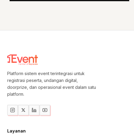
Platform sistem event terintegrasi untuk
registrasi peserta, undangan digital,
doorprize, dan operasional event dalam satu
platform.
Layanan