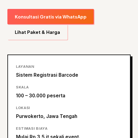
Konsultasi Gratis via WhatsApp
Lihat Paket & Harga
LAYANAN
Sistem Registrasi Barcode
SKALA
100 – 30.000 peserta
LOKASI
Purwokerto, Jawa Tengah
ESTIMASI BIAYA
Mulai Rp 3,5 jt sekali event.