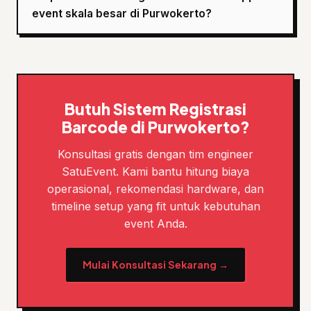
event skala besar di Purwokerto?
Butuh Sistem Registrasi
Barcode di Purwokerto?
Konsultasi gratis dengan tim engineer
SatuEvent. Kami bantu hitung biaya
operasional, rekomendasi hardware, dan
timeline setup yang fit untuk kebutuhan
event Anda.
Mulai Konsultasi Sekarang →