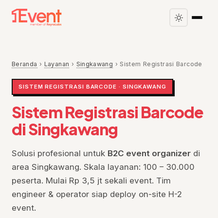
Beranda
›
Layanan
›
Singkawang
›
Sistem Registrasi Barcode
SISTEM REGISTRASI BARCODE · SINGKAWANG
Sistem Registrasi Barcode
di Singkawang
Solusi profesional untuk
B2C event organizer
di
area Singkawang. Skala layanan: 100 – 30.000
peserta. Mulai Rp 3,5 jt sekali event. Tim
engineer & operator siap deploy on-site H-2
event.