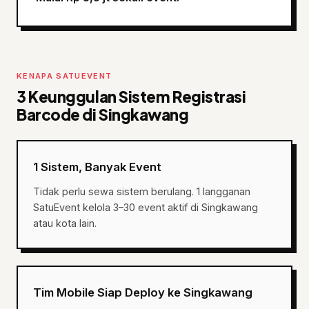
KENAPA SATUEVENT
3 Keunggulan Sistem Registrasi
Barcode di Singkawang
1 Sistem, Banyak Event
Tidak perlu sewa sistem berulang. 1 langganan
SatuEvent kelola 3–30 event aktif di Singkawang
atau kota lain.
Tim Mobile Siap Deploy ke Singkawang