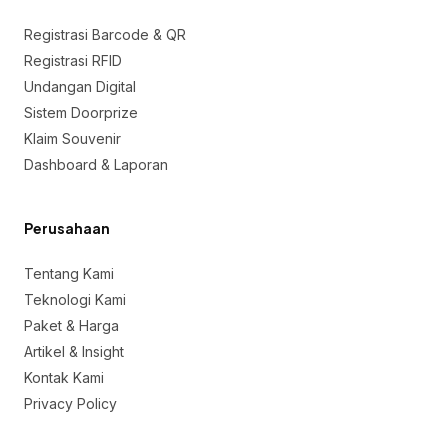
Registrasi Barcode & QR
Registrasi RFID
Undangan Digital
Sistem Doorprize
Klaim Souvenir
Dashboard & Laporan
Perusahaan
Tentang Kami
Teknologi Kami
Paket & Harga
Artikel & Insight
Kontak Kami
Privacy Policy