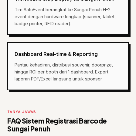
Tim SatuEvent berangkat ke Sungai Penuh H-2
event dengan hardware lengkap (scanner, tablet,
badge printer, RFID reader).
Dashboard Real-time & Reporting
Pantau kehadiran, distribusi souvenir, doorprize,
hingga ROI per booth dari 1 dashboard. Export
laporan PDF/Excel langsung untuk sponsor.
TANYA JAWAB
FAQ Sistem Registrasi Barcode
Sungai Penuh