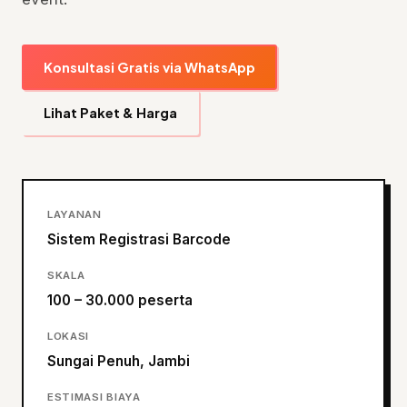
Konsultasi Gratis via WhatsApp
Lihat Paket & Harga
LAYANAN
Sistem Registrasi Barcode
SKALA
100 – 30.000 peserta
LOKASI
Sungai Penuh, Jambi
ESTIMASI BIAYA