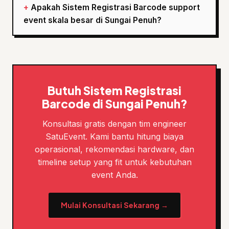
Apakah Sistem Registrasi Barcode support
event skala besar di Sungai Penuh?
Butuh Sistem Registrasi
Barcode di Sungai Penuh?
Konsultasi gratis dengan tim engineer
SatuEvent. Kami bantu hitung biaya
operasional, rekomendasi hardware, dan
timeline setup yang fit untuk kebutuhan
event Anda.
Mulai Konsultasi Sekarang →