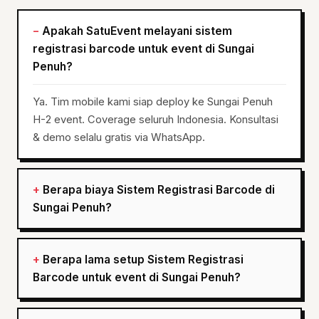
Apakah SatuEvent melayani sistem
registrasi barcode untuk event di Sungai
Penuh?
Ya. Tim mobile kami siap deploy ke Sungai Penuh
H-2 event. Coverage seluruh Indonesia. Konsultasi
& demo selalu gratis via WhatsApp.
Berapa biaya Sistem Registrasi Barcode di
Sungai Penuh?
Berapa lama setup Sistem Registrasi
Barcode untuk event di Sungai Penuh?