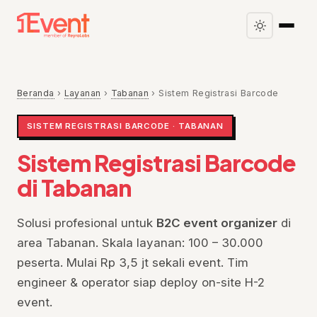
Beranda
›
Layanan
›
Tabanan
›
Sistem Registrasi Barcode
SISTEM REGISTRASI BARCODE · TABANAN
Sistem Registrasi Barcode
di Tabanan
Solusi profesional untuk
B2C event organizer
di
area Tabanan. Skala layanan: 100 – 30.000
peserta. Mulai Rp 3,5 jt sekali event. Tim
engineer & operator siap deploy on-site H-2
event.