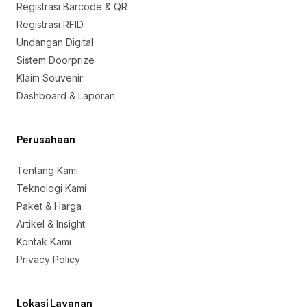
Registrasi Barcode & QR
Registrasi RFID
Undangan Digital
Sistem Doorprize
Klaim Souvenir
Dashboard & Laporan
Perusahaan
Tentang Kami
Teknologi Kami
Paket & Harga
Artikel & Insight
Kontak Kami
Privacy Policy
Lokasi Layanan