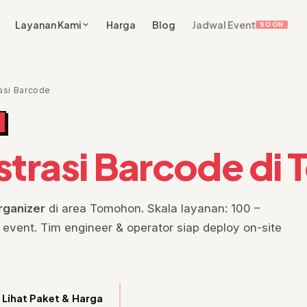
Layanan Kami
Harga
Blog
Jadwal Event
SOON
asi Barcode
strasi Barcode di
rganizer
di area Tomohon. Skala layanan: 100 –
i event. Tim engineer & operator siap deploy on-site
Lihat Paket & Harga