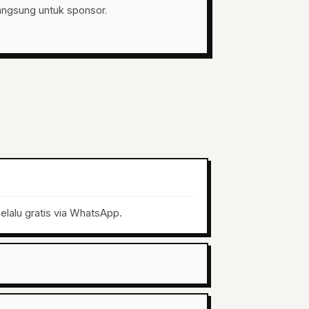
angsung untuk sponsor.
lalu gratis via WhatsApp.