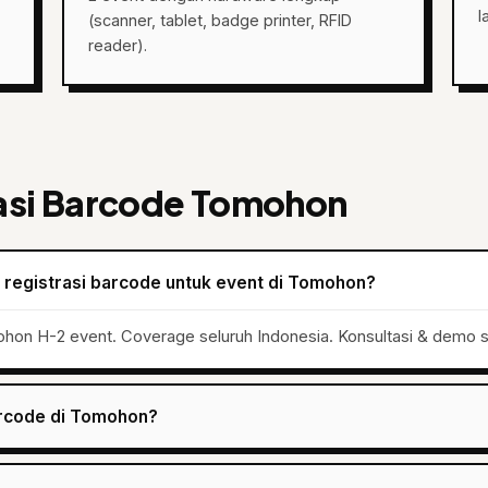
l
(scanner, tablet, badge printer, RFID
reader).
asi Barcode Tomohon
 registrasi barcode untuk event di Tomohon?
hon H-2 event. Coverage seluruh Indonesia. Konsultasi & demo se
arcode di Tomohon?