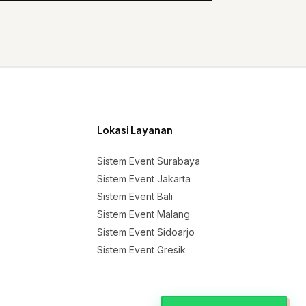
Lokasi Layanan
Sistem Event Surabaya
Sistem Event Jakarta
Sistem Event Bali
Sistem Event Malang
Sistem Event Sidoarjo
Sistem Event Gresik