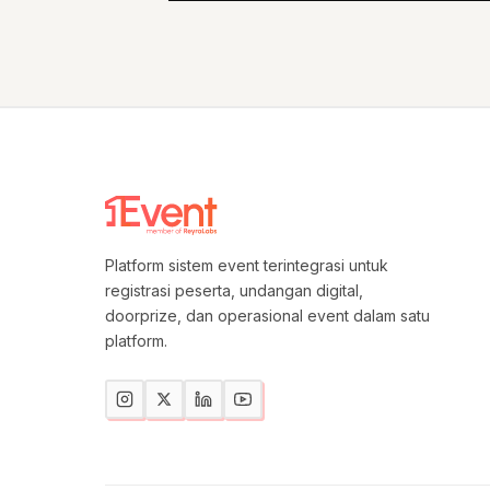
Platform sistem event terintegrasi untuk
registrasi peserta, undangan digital,
doorprize, dan operasional event dalam satu
platform.