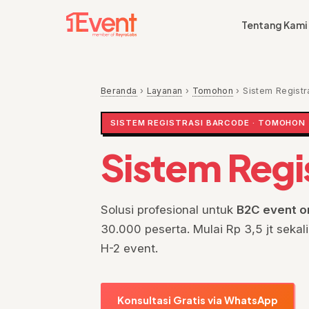
Tentang Kami
Beranda
›
Layanan
›
Tomohon
›
Sistem Registr
SISTEM REGISTRASI BARCODE · TOMOHON
Sistem Regi
Solusi profesional untuk
B2C event o
30.000 peserta. Mulai Rp 3,5 jt sekal
H-2 event.
Konsultasi Gratis via WhatsApp