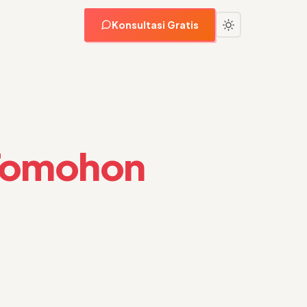
Konsultasi Gratis
 Tomohon