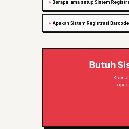
Berapa lama setup Sistem Registr
Apakah Sistem Registrasi Barcode
Butuh Si
Konsult
opera