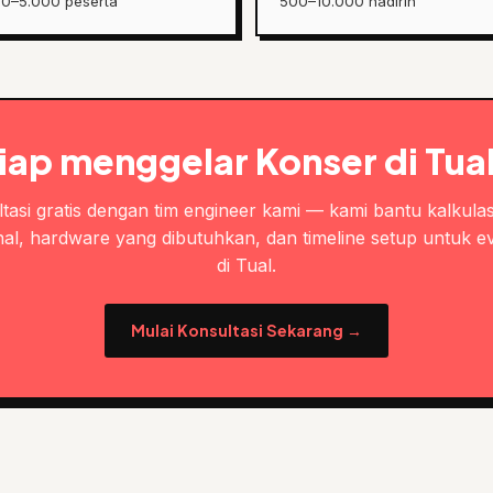
00–5.000 peserta
500–10.000 hadirin
iap menggelar Konser di Tua
tasi gratis dengan tim engineer kami — kami bantu kalkulas
al, hardware yang dibutuhkan, dan timeline setup untuk e
di Tual.
Mulai Konsultasi Sekarang →