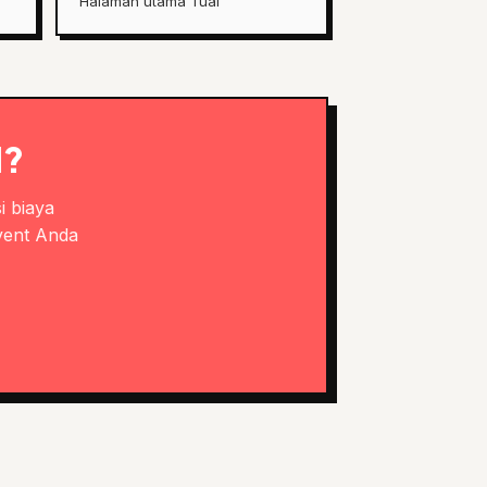
Halaman utama Tual
l?
i biaya
vent Anda