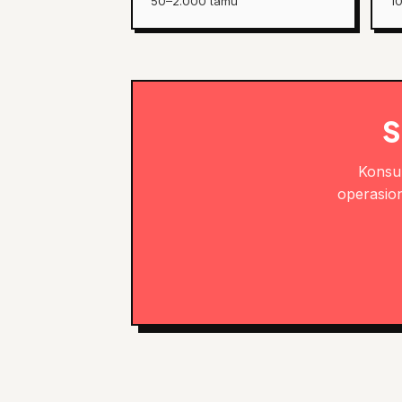
50–2.000 tamu
1
S
Konsul
operasion