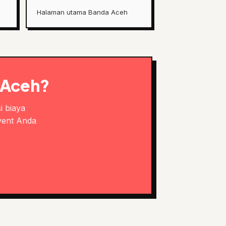
Halaman utama Banda Aceh
 Aceh?
i biaya
vent Anda