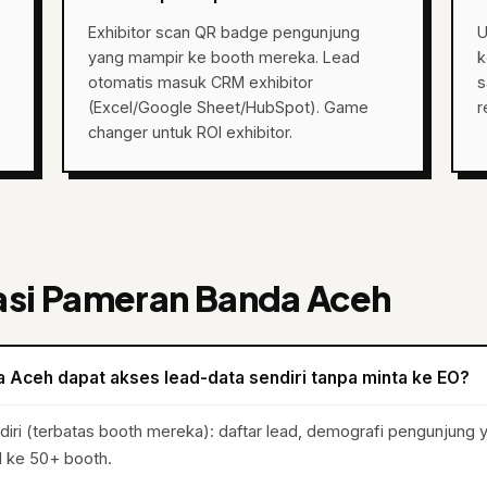
Exhibitor scan QR badge pengunjung
U
yang mampir ke booth mereka. Lead
k
otomatis masuk CRM exhibitor
s
(Excel/Google Sheet/HubSpot). Game
r
changer untuk ROI exhibitor.
asi Pameran Banda Aceh
 Aceh dapat akses lead-data sendiri tanpa minta ke EO?
ndiri (terbatas booth mereka): daftar lead, demografi pengunjung
al ke 50+ booth.