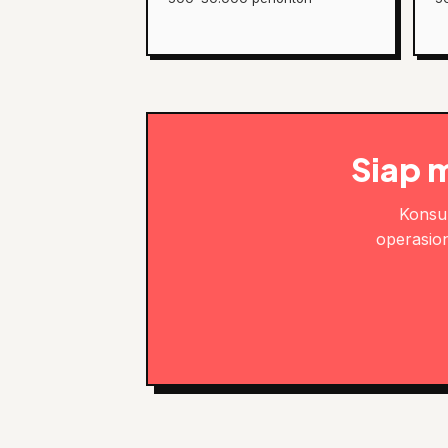
Siap 
Konsul
operasion