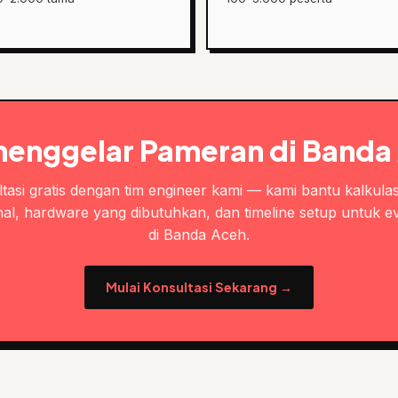
menggelar Pameran di Banda
tasi gratis dengan tim engineer kami — kami bantu kalkulas
al, hardware yang dibutuhkan, dan timeline setup untuk e
di Banda Aceh.
Mulai Konsultasi Sekarang →