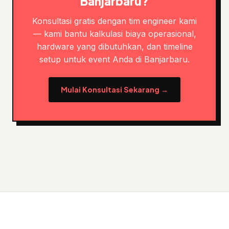
Banjarbaru?
Konsultasi gratis dengan tim engineer kami
— kami bantu kalkulasi biaya operasional,
hardware yang dibutuhkan, dan timeline
setup untuk event Anda di Banjarbaru.
Mulai Konsultasi Sekarang →