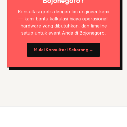
Bojonegoro?
Konsultasi gratis dengan tim engineer kami
— kami bantu kalkulasi biaya operasional,
hardware yang dibutuhkan, dan timeline
setup untuk event Anda di Bojonegoro.
Mulai Konsultasi Sekarang →