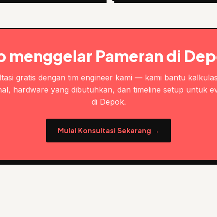
p menggelar Pameran di De
tasi gratis dengan tim engineer kami — kami bantu kalkulas
al, hardware yang dibutuhkan, dan timeline setup untuk e
di Depok.
Mulai Konsultasi Sekarang →