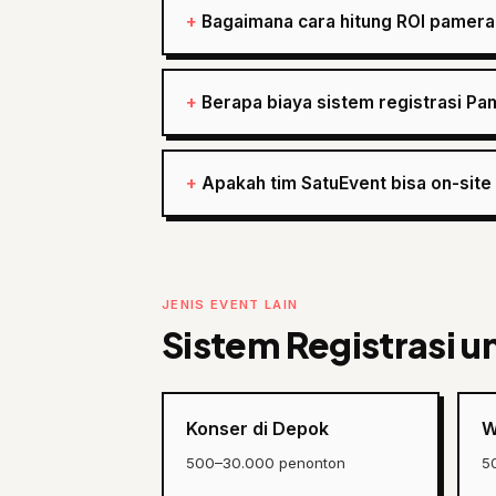
Bagaimana cara hitung ROI pamera
Berapa biaya sistem registrasi P
Apakah tim SatuEvent bisa on-sit
JENIS EVENT LAIN
Sistem Registrasi u
Konser di Depok
W
500–30.000 penonton
5