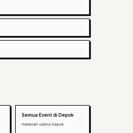
Semua Event di Depok
Halaman utama Depok