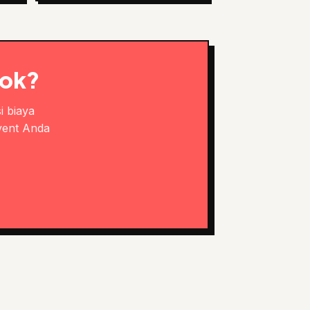
pok?
i biaya
vent Anda