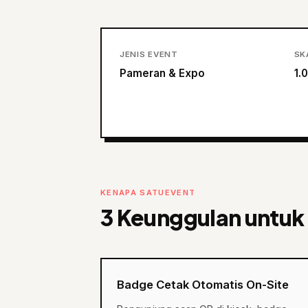
JENIS EVENT
SK
Pameran & Expo
1.
KENAPA SATUEVENT
3 Keunggulan untuk
Badge Cetak Otomatis On-Site