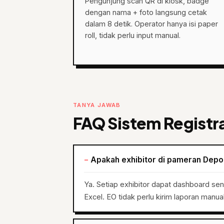
Pengunjung scan QR di kiosk, badge
dengan nama + foto langsung cetak
dalam 8 detik. Operator hanya isi paper
roll, tidak perlu input manual.
TANYA JAWAB
FAQ Sistem Registr
Apakah exhibitor di pameran Depok
Ya. Setiap exhibitor dapat dashboard se
Excel. EO tidak perlu kirim laporan manu