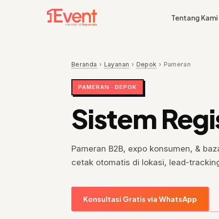
Tentang Kami
Beranda
›
Layanan
›
Depok
›
Pameran
PAMERAN · DEPOK
Sistem Regi
Pameran B2B, expo konsumen, & bazaa
cetak otomatis di lokasi, lead-trackin
Konsultasi Gratis via WhatsApp