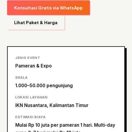
Konsultasi Gratis via WhatsApp
Lihat Paket & Harga
JENIS EVENT
Pameran & Expo
SKALA
1.000–50.000 pengunjung
LOKASI LAYANAN
IKN Nusantara, Kalimantan Timur
ESTIMASI BIAYA
Mulai Rp 10 juta per pameran 1 hari. Multi-day