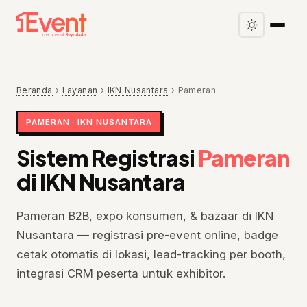
Beranda
›
Layanan
›
IKN Nusantara
›
Pameran
PAMERAN · IKN NUSANTARA
Sistem Registrasi
Pameran
di IKN Nusantara
Pameran B2B, expo konsumen, & bazaar di IKN
Nusantara — registrasi pre-event online, badge
cetak otomatis di lokasi, lead-tracking per booth,
integrasi CRM peserta untuk exhibitor.