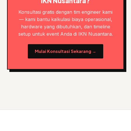
IKN Nusantara?
Konsultasi gratis dengan tim engineer kami
— kami bantu kalkulasi biaya operasional,
hardware yang dibutuhkan, dan timeline
setup untuk event Anda di IKN Nusantara.
Mulai Konsultasi Sekarang →