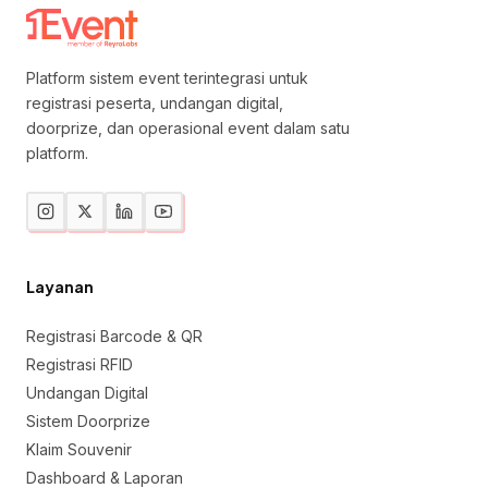
Platform sistem event terintegrasi untuk
registrasi peserta, undangan digital,
doorprize, dan operasional event dalam satu
platform.
Layanan
Registrasi Barcode & QR
Registrasi RFID
Undangan Digital
Sistem Doorprize
Klaim Souvenir
Dashboard & Laporan