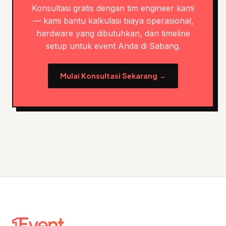
Konsultasi gratis dengan tim engineer kami
— kami bantu kalkulasi biaya operasional,
hardware yang dibutuhkan, dan timeline
setup untuk event Anda di Sabang.
Mulai Konsultasi Sekarang →