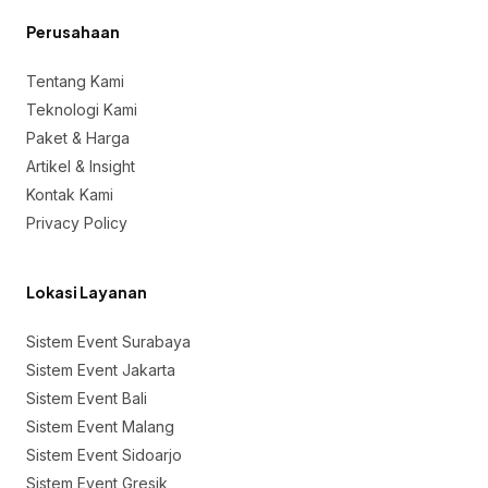
Perusahaan
Tentang Kami
Teknologi Kami
Paket & Harga
Artikel & Insight
Kontak Kami
Privacy Policy
Lokasi Layanan
Sistem Event Surabaya
Sistem Event Jakarta
Sistem Event Bali
Sistem Event Malang
Sistem Event Sidoarjo
Sistem Event Gresik