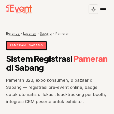
Beranda
›
Layanan
›
Sabang
›
Pameran
PAMERAN · SABANG
Sistem Registrasi
Pameran
di Sabang
Pameran B2B, expo konsumen, & bazaar di
Sabang — registrasi pre-event online, badge
cetak otomatis di lokasi, lead-tracking per booth,
integrasi CRM peserta untuk exhibitor.