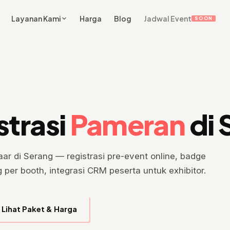
Layanan Kami
Harga
Blog
Jadwal Event
SOON
strasi
Pameran
di 
r di Serang — registrasi pre-event online, badge
g per booth, integrasi CRM peserta untuk exhibitor.
Lihat Paket & Harga