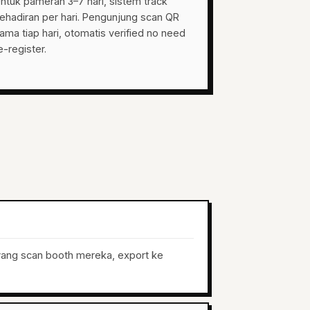
ntuk pameran 3–7 hari, sistem track
ehadiran per hari. Pengunjung scan QR
ama tiap hari, otomatis verified no need
e-register.
 yang scan booth mereka, export ke