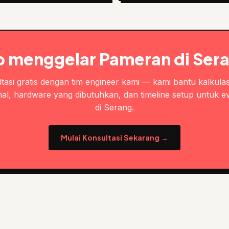
p menggelar Pameran di Ser
tasi gratis dengan tim engineer kami — kami bantu kalkulas
al, hardware yang dibutuhkan, dan timeline setup untuk e
di Serang.
Mulai Konsultasi Sekarang →