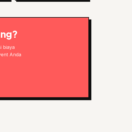
ang?
i biaya
vent Anda