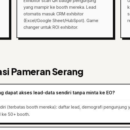
Exhibitor scan QR badge pengunjung
U
yang mampir ke booth mereka. Lead
k
otomatis masuk CRM exhibitor
s
(Excel/Google Sheet/HubSpot). Game
r
changer untuk ROI exhibitor.
asi Pameran Serang
g dapat akses lead-data sendiri tanpa minta ke EO?
ndiri (terbatas booth mereka): daftar lead, demografi pengunjung
al ke 50+ booth.