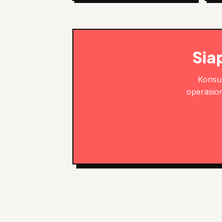
Sia
Konsul
operasion