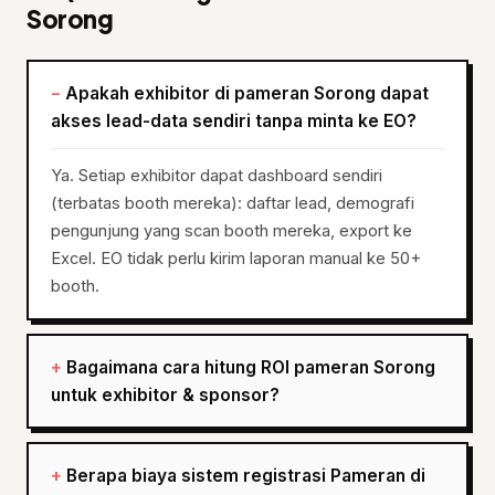
Sorong
Apakah exhibitor di pameran Sorong dapat
akses lead-data sendiri tanpa minta ke EO?
Ya. Setiap exhibitor dapat dashboard sendiri
(terbatas booth mereka): daftar lead, demografi
pengunjung yang scan booth mereka, export ke
Excel. EO tidak perlu kirim laporan manual ke 50+
booth.
Bagaimana cara hitung ROI pameran Sorong
untuk exhibitor & sponsor?
Berapa biaya sistem registrasi Pameran di