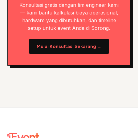
Konsultasi gratis dengan tim engineer kami
— kami bantu kalkulasi biaya operasional,
hardware yang dibutuhkan, dan timeline
setup untuk event Anda di Sorong.
Mulai Konsultasi Sekarang →