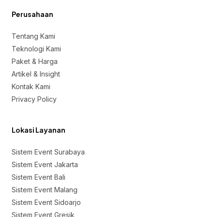
Perusahaan
Tentang Kami
Teknologi Kami
Paket & Harga
Artikel & Insight
Kontak Kami
Privacy Policy
Lokasi Layanan
Sistem Event Surabaya
Sistem Event Jakarta
Sistem Event Bali
Sistem Event Malang
Sistem Event Sidoarjo
Sistem Event Gresik