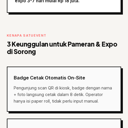
expo 3-7 hari mulai Rp 18 juta.
KENAPA SATUEVENT
3 Keunggulan untuk Pameran & Expo
di Sorong
Badge Cetak Otomatis On-Site
Pengunjung scan QR di kiosk, badge dengan nama
+ foto langsung cetak dalam 8 detik. Operator
hanya isi paper roll, tidak perlu input manual.