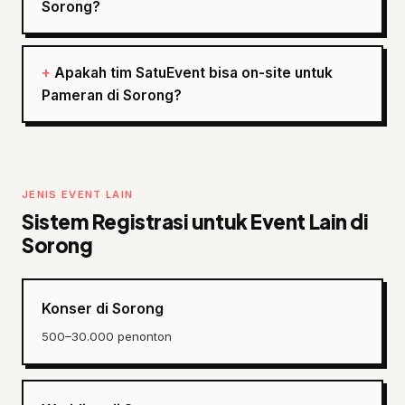
Sorong?
Apakah tim SatuEvent bisa on-site untuk
Pameran di Sorong?
JENIS EVENT LAIN
Sistem Registrasi untuk Event Lain di
Sorong
Konser di Sorong
500–30.000 penonton