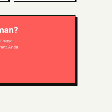
aman?
i biaya
vent Anda