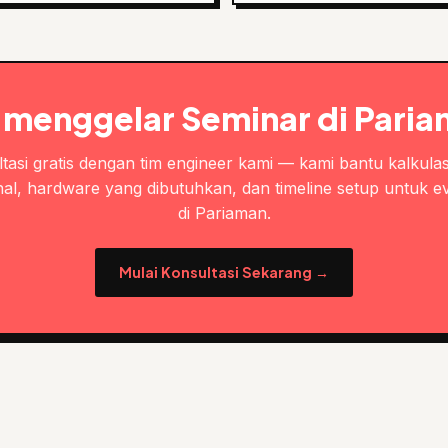
 menggelar Seminar di Pari
tasi gratis dengan tim engineer kami — kami bantu kalkulas
al, hardware yang dibutuhkan, dan timeline setup untuk e
di Pariaman.
Mulai Konsultasi Sekarang →