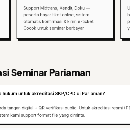
Support Midtrans, Xendit, Doku —
U
peserta bayar tiket online, sistem
b
otomatis konfirmasi & kirim e-ticket.
p
Cocok untuk seminar berbayar.
y
asi Seminar Pariaman
ara hukum untuk akreditasi SKP/CPD di Pariaman?
 tangan digital + QR verifikasi public. Untuk akreditasi resmi (PB 
istem kami support format file yang diminta.