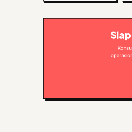
Siap
Konsul
operasion