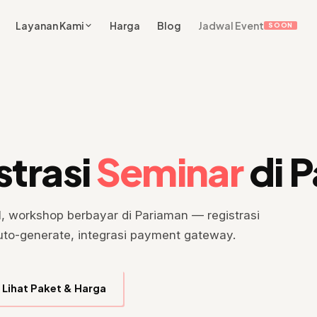
Layanan Kami
Harga
Blog
Jadwal Event
SOON
strasi
Seminar
di 
l, workshop berbayar di Pariaman — registrasi
l auto-generate, integrasi payment gateway.
Lihat Paket & Harga