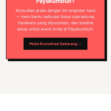
Payakumbuh?
Konsultasi gratis dengan tim engineer kami
— kami bantu kalkulasi biaya operasional,
hardware yang dibutuhkan, dan timeline
setup untuk event Anda di Payakumbuh.
Mulai Konsultasi Sekarang →