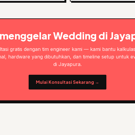
 menggelar Wedding di Jaya
tasi gratis dengan tim engineer kami — kami bantu kalkulas
al, hardware yang dibutuhkan, dan timeline setup untuk e
di Jayapura.
Mulai Konsultasi Sekarang →