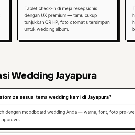
n
Tablet check-in di meja resepsionis
T
k
dengan UX premium — tamu cukup
h
tunjukkan QR HP, foto otomatis tersimpan
h
untuk wedding album.
b
asi Wedding Jayapura
ustomize sesuai tema wedding kami di Jayapura?
tch dengan moodboard wedding Anda — warna, font, foto pre-we
i approve.