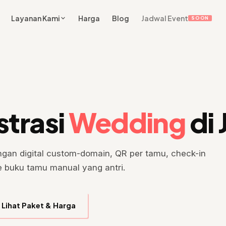
Layanan Kami
Harga
Blog
Jadwal Event
SOON
strasi
Wedding
di 
gan digital custom-domain, QR per tamu, check-in
e buku tamu manual yang antri.
Lihat Paket & Harga