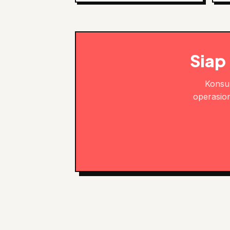
Siap
Konsul
operasion