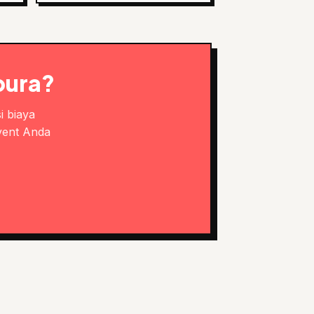
pura?
i biaya
vent Anda