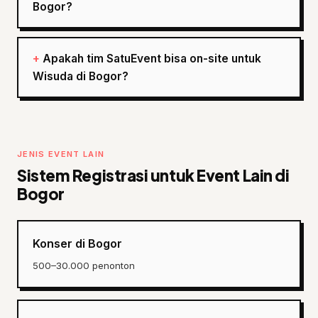
Bogor?
Apakah tim SatuEvent bisa on-site untuk
Wisuda di Bogor?
JENIS EVENT LAIN
Sistem Registrasi untuk Event Lain di
Bogor
Konser di Bogor
500–30.000 penonton