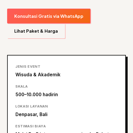
Konsultasi Gratis via WhatsApp
Lihat Paket & Harga
JENIS EVENT
Wisuda & Akademik
SKALA
500–10.000 hadirin
LOKASI LAYANAN
Denpasar, Bali
ESTIMASI BIAYA