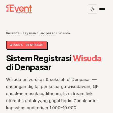
Beranda
›
Layanan
›
Denpasar
›
Wisuda
WISUDA · DENPASAR
Sistem Registrasi
Wisuda
di Denpasar
Wisuda universitas & sekolah di Denpasar —
undangan digital per keluarga wisudawan, QR
check-in masuk auditorium, livestream link
otomatis untuk yang gagal hadir. Cocok untuk
kapasitas auditorium 1.000–10.000.