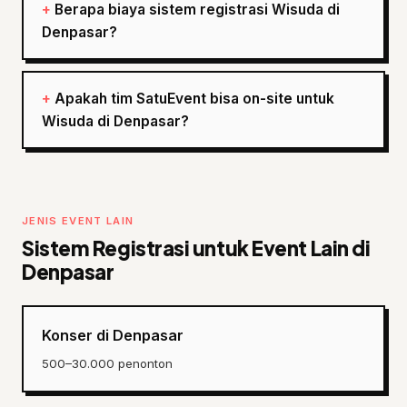
Berapa biaya sistem registrasi Wisuda di
Denpasar?
Apakah tim SatuEvent bisa on-site untuk
Wisuda di Denpasar?
JENIS EVENT LAIN
Sistem Registrasi untuk Event Lain di
Denpasar
Konser di Denpasar
500–30.000 penonton