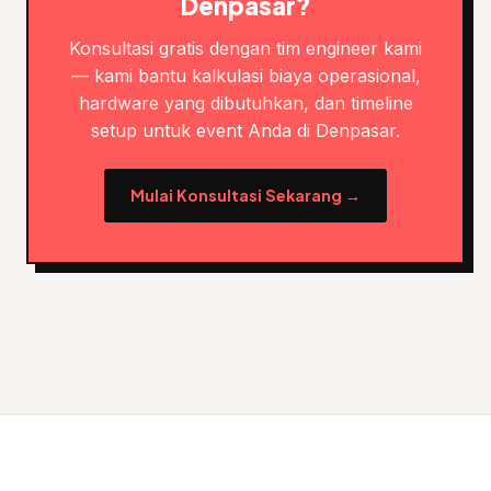
Denpasar?
Konsultasi gratis dengan tim engineer kami
— kami bantu kalkulasi biaya operasional,
hardware yang dibutuhkan, dan timeline
setup untuk event Anda di Denpasar.
Mulai Konsultasi Sekarang →