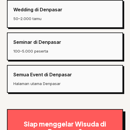
Wedding di Denpasar
50–2.000 tamu
Seminar di Denpasar
100–5.000 peserta
Semua Event di Denpasar
Halaman utama Denpasar
Siap menggelar Wisuda di