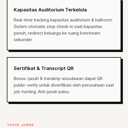
Kapasitas Auditorium Terkelola
Real-time tracking kapasitas auditorium & ballroom.
Sistem otomatis stop check-in saat kapasitas
penuh, redirect keluarga ke ruang livestream
sekunder.
Sertifikat & Transcript QR
Bonus: ijazah & transkrip wisudawan dapat QR
public-verify untuk diverifikasi oleh perusahaan saat
job-hunting. Anti ijazah palsu.
TANYA JAWAB