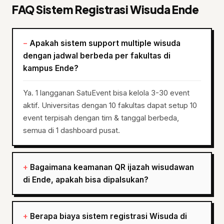
FAQ Sistem Registrasi Wisuda Ende
Apakah sistem support multiple wisuda
dengan jadwal berbeda per fakultas di
kampus Ende?
Ya. 1 langganan SatuEvent bisa kelola 3-30 event
aktif. Universitas dengan 10 fakultas dapat setup 10
event terpisah dengan tim & tanggal berbeda,
semua di 1 dashboard pusat.
Bagaimana keamanan QR ijazah wisudawan
di Ende, apakah bisa dipalsukan?
Berapa biaya sistem registrasi Wisuda di