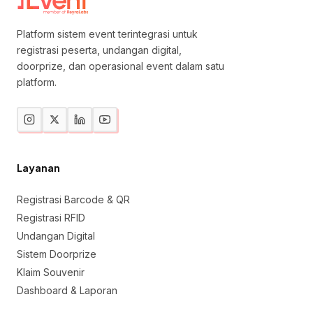
Platform sistem event terintegrasi untuk
registrasi peserta, undangan digital,
doorprize, dan operasional event dalam satu
platform.
Layanan
Registrasi Barcode & QR
Registrasi RFID
Undangan Digital
Sistem Doorprize
Klaim Souvenir
Dashboard & Laporan