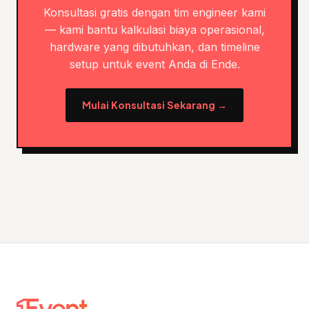
Konsultasi gratis dengan tim engineer kami
— kami bantu kalkulasi biaya operasional,
hardware yang dibutuhkan, dan timeline
setup untuk event Anda di Ende.
Mulai Konsultasi Sekarang →