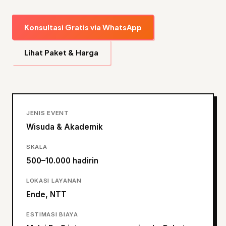
Konsultasi Gratis via WhatsApp
Lihat Paket & Harga
JENIS EVENT
Wisuda & Akademik
SKALA
500–10.000 hadirin
LOKASI LAYANAN
Ende, NTT
ESTIMASI BIAYA