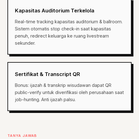
Kapasitas Auditorium Terkelola
Real-time tracking kapasitas auditorium & ballroom.
Sistem otomatis stop check-in saat kapasitas
penuh, redirect keluarga ke ruang livestream
sekunder.
Sertifikat & Transcript QR
Bonus: ijazah & transkrip wisudawan dapat QR
public-verify untuk diverifikasi oleh perusahaan saat
job-hunting. Anti ijazah palsu.
TANYA JAWAB