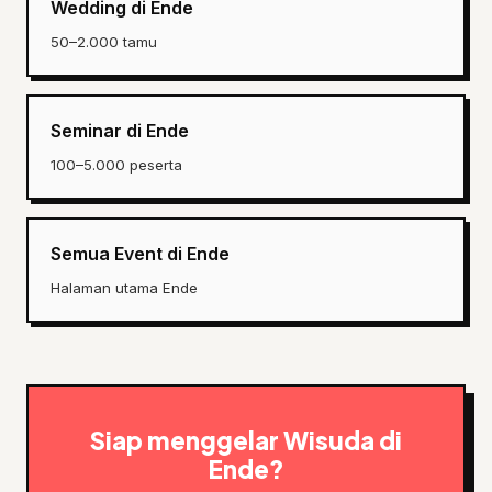
Wedding di Ende
50–2.000 tamu
Seminar di Ende
100–5.000 peserta
Semua Event di Ende
Halaman utama Ende
Siap menggelar Wisuda di
Ende?