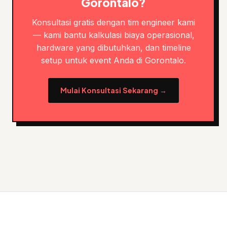
Gorontalo?
Konsultasi gratis dengan tim engineer kami
— kami bantu kalkulasi biaya operasional,
hardware yang dibutuhkan, dan timeline
setup untuk event Anda di Gorontalo.
Mulai Konsultasi Sekarang →