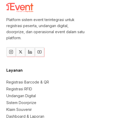
Platform sistem event terintegrasi untuk
registrasi peserta, undangan digital,
doorprize, dan operasional event dalam satu
platform.
Layanan
Registrasi Barcode & QR
Registrasi RFID
Undangan Digital
Sistem Doorprize
Klaim Souvenir
Dashboard & Laporan