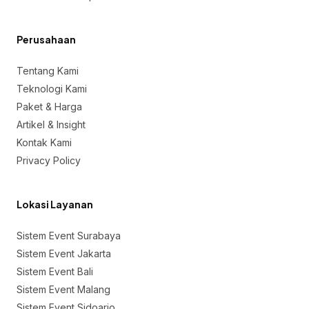
Perusahaan
Tentang Kami
Teknologi Kami
Paket & Harga
Artikel & Insight
Kontak Kami
Privacy Policy
Lokasi Layanan
Sistem Event Surabaya
Sistem Event Jakarta
Sistem Event Bali
Sistem Event Malang
Sistem Event Sidoarjo