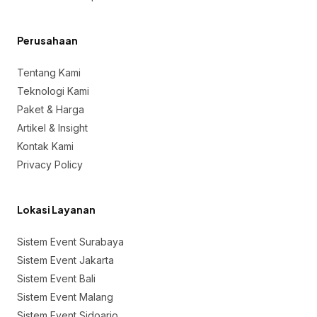
Perusahaan
Tentang Kami
Teknologi Kami
Paket & Harga
Artikel & Insight
Kontak Kami
Privacy Policy
Lokasi Layanan
Sistem Event Surabaya
Sistem Event Jakarta
Sistem Event Bali
Sistem Event Malang
Sistem Event Sidoarjo