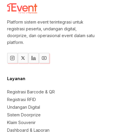
Platform sistem event terintegrasi untuk
registrasi peserta, undangan digital,
doorprize, dan operasional event dalam satu
platform.
Layanan
Registrasi Barcode & QR
Registrasi RFID
Undangan Digital
Sistem Doorprize
Klaim Souvenir
Dashboard & Laporan