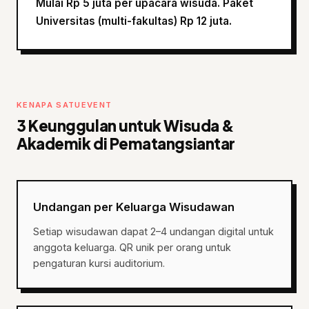
Mulai Rp 5 juta per upacara wisuda. Paket
Universitas (multi-fakultas) Rp 12 juta.
KENAPA SATUEVENT
3 Keunggulan untuk Wisuda &
Akademik di Pematangsiantar
Undangan per Keluarga Wisudawan
Setiap wisudawan dapat 2–4 undangan digital untuk
anggota keluarga. QR unik per orang untuk
pengaturan kursi auditorium.