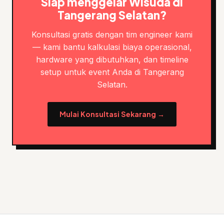
Siap menggelar Wisuda di
Tangerang Selatan?
Konsultasi gratis dengan tim engineer kami
— kami bantu kalkulasi biaya operasional,
hardware yang dibutuhkan, dan timeline
setup untuk event Anda di Tangerang
Selatan.
Mulai Konsultasi Sekarang →