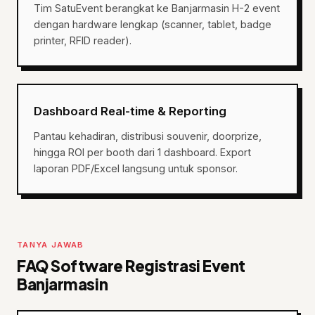
Tim SatuEvent berangkat ke Banjarmasin H-2 event
dengan hardware lengkap (scanner, tablet, badge
printer, RFID reader).
Dashboard Real-time & Reporting
Pantau kehadiran, distribusi souvenir, doorprize,
hingga ROI per booth dari 1 dashboard. Export
laporan PDF/Excel langsung untuk sponsor.
TANYA JAWAB
FAQ Software Registrasi Event
Banjarmasin