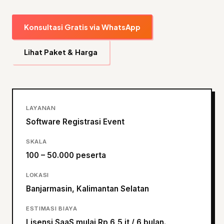
Konsultasi Gratis via WhatsApp
Lihat Paket & Harga
LAYANAN
Software Registrasi Event
SKALA
100 – 50.000 peserta
LOKASI
Banjarmasin, Kalimantan Selatan
ESTIMASI BIAYA
Lisensi SaaS mulai Rp 6,5 jt / 6 bulan.