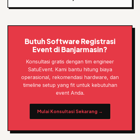
Butuh Software Registrasi
Event di Banjarmasin?
Konsultasi gratis dengan tim engineer
SatuEvent. Kami bantu hitung biaya
operasional, rekomendasi hardware, dan
timeline setup yang fit untuk kebutuhan
event Anda.
Mulai Konsultasi Sekarang →