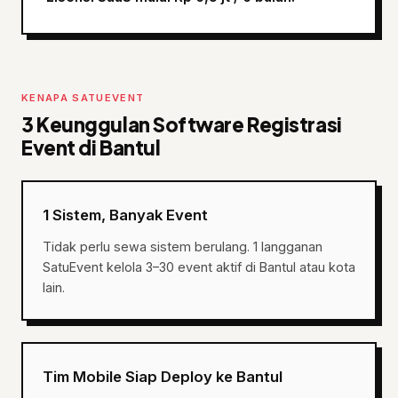
KENAPA SATUEVENT
3 Keunggulan Software Registrasi
Event di Bantul
1 Sistem, Banyak Event
Tidak perlu sewa sistem berulang. 1 langganan
SatuEvent kelola 3–30 event aktif di Bantul atau kota
lain.
Tim Mobile Siap Deploy ke Bantul