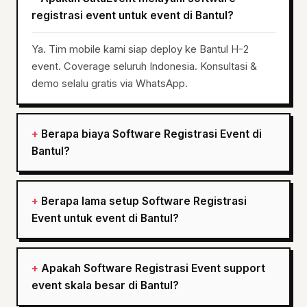
registrasi event untuk event di Bantul?
Ya. Tim mobile kami siap deploy ke Bantul H-2
event. Coverage seluruh Indonesia. Konsultasi &
demo selalu gratis via WhatsApp.
Berapa biaya Software Registrasi Event di
Bantul?
Berapa lama setup Software Registrasi
Event untuk event di Bantul?
Apakah Software Registrasi Event support
event skala besar di Bantul?