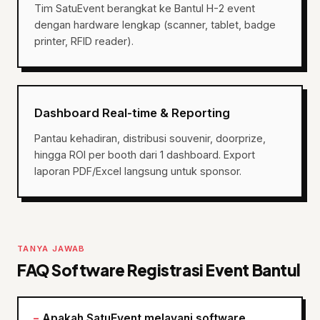
Tim SatuEvent berangkat ke Bantul H-2 event
dengan hardware lengkap (scanner, tablet, badge
printer, RFID reader).
Dashboard Real-time & Reporting
Pantau kehadiran, distribusi souvenir, doorprize,
hingga ROI per booth dari 1 dashboard. Export
laporan PDF/Excel langsung untuk sponsor.
TANYA JAWAB
FAQ Software Registrasi Event Bantul
Apakah SatuEvent melayani software