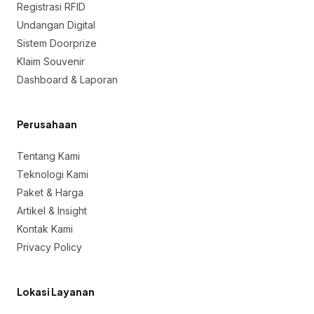
Registrasi RFID
Undangan Digital
Sistem Doorprize
Klaim Souvenir
Dashboard & Laporan
Perusahaan
Tentang Kami
Teknologi Kami
Paket & Harga
Artikel & Insight
Kontak Kami
Privacy Policy
Lokasi Layanan