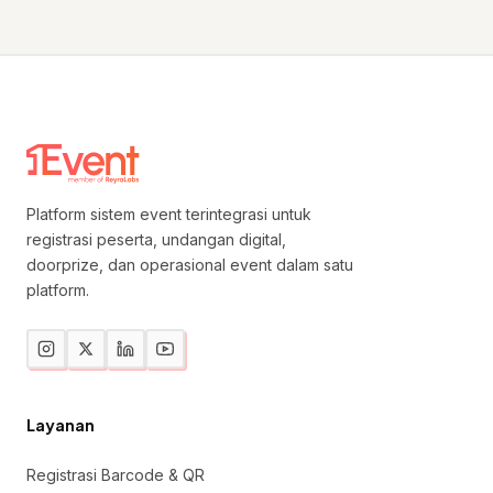
Platform sistem event terintegrasi untuk
registrasi peserta, undangan digital,
doorprize, dan operasional event dalam satu
platform.
Layanan
Registrasi Barcode & QR