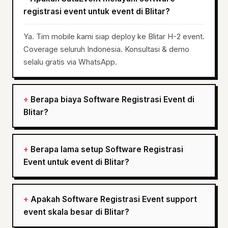
registrasi event untuk event di Blitar?
Ya. Tim mobile kami siap deploy ke Blitar H-2 event.
Coverage seluruh Indonesia. Konsultasi & demo
selalu gratis via WhatsApp.
Berapa biaya Software Registrasi Event di
Blitar?
Berapa lama setup Software Registrasi
Event untuk event di Blitar?
Apakah Software Registrasi Event support
event skala besar di Blitar?