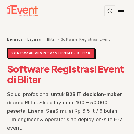
Beranda
›
Layanan
›
Blitar
›
Software Registrasi Event
SOFTWARE REGISTRASI EVENT · BLITAR
Software Registrasi Event
di Blitar
Solusi profesional untuk
B2B IT decision-maker
di area Blitar. Skala layanan: 100 – 50.000
peserta. Lisensi SaaS mulai Rp 6,5 jt / 6 bulan.
Tim engineer & operator siap deploy on-site H-2
event.