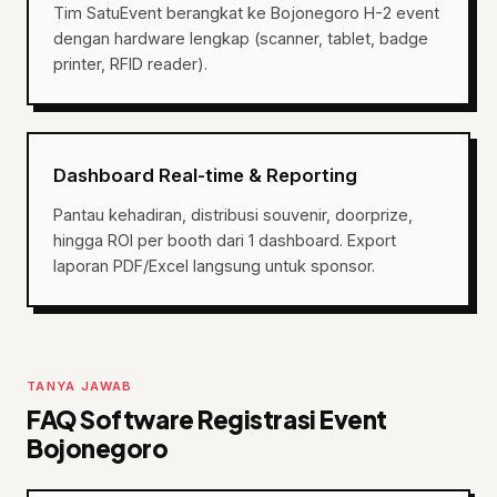
Tim SatuEvent berangkat ke Bojonegoro H-2 event
dengan hardware lengkap (scanner, tablet, badge
printer, RFID reader).
Dashboard Real-time & Reporting
Pantau kehadiran, distribusi souvenir, doorprize,
hingga ROI per booth dari 1 dashboard. Export
laporan PDF/Excel langsung untuk sponsor.
TANYA JAWAB
FAQ Software Registrasi Event
Bojonegoro