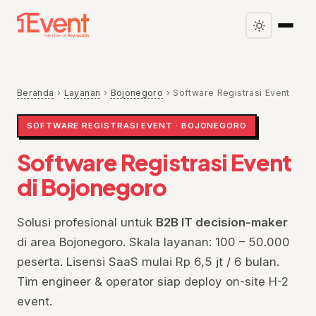
Beranda
›
Layanan
›
Bojonegoro
›
Software Registrasi Event
SOFTWARE REGISTRASI EVENT · BOJONEGORO
Software Registrasi Event
di Bojonegoro
Solusi profesional untuk
B2B IT decision-maker
di area Bojonegoro. Skala layanan: 100 – 50.000
peserta. Lisensi SaaS mulai Rp 6,5 jt / 6 bulan.
Tim engineer & operator siap deploy on-site H-2
event.