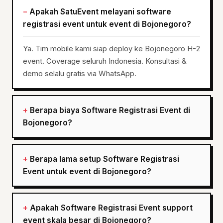
Apakah SatuEvent melayani software
registrasi event untuk event di Bojonegoro?
Ya. Tim mobile kami siap deploy ke Bojonegoro H-2
event. Coverage seluruh Indonesia. Konsultasi &
demo selalu gratis via WhatsApp.
Berapa biaya Software Registrasi Event di
Bojonegoro?
Berapa lama setup Software Registrasi
Event untuk event di Bojonegoro?
Apakah Software Registrasi Event support
event skala besar di Bojonegoro?