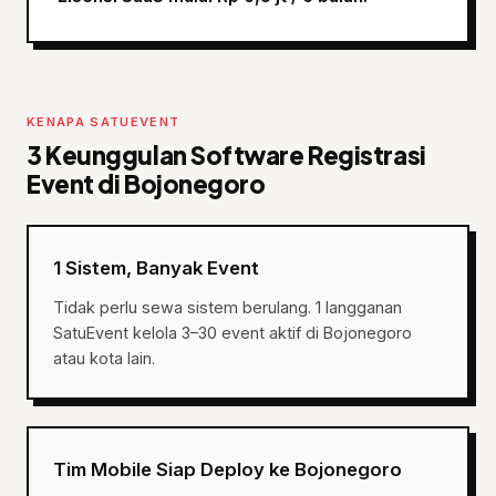
KENAPA SATUEVENT
3 Keunggulan Software Registrasi
Event di Bojonegoro
1 Sistem, Banyak Event
Tidak perlu sewa sistem berulang. 1 langganan
SatuEvent kelola 3–30 event aktif di Bojonegoro
atau kota lain.
Tim Mobile Siap Deploy ke Bojonegoro